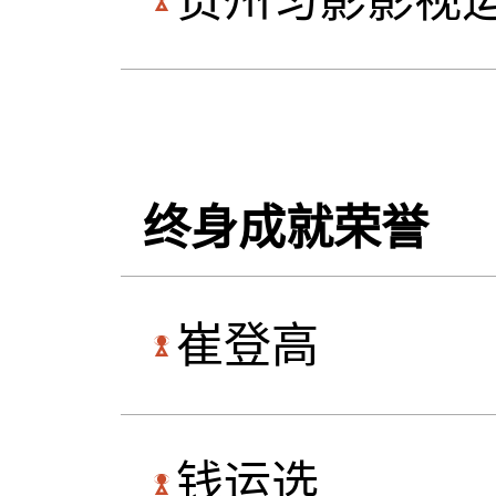
贵州匀影影视
终身成就荣誉
崔登高
钱运选