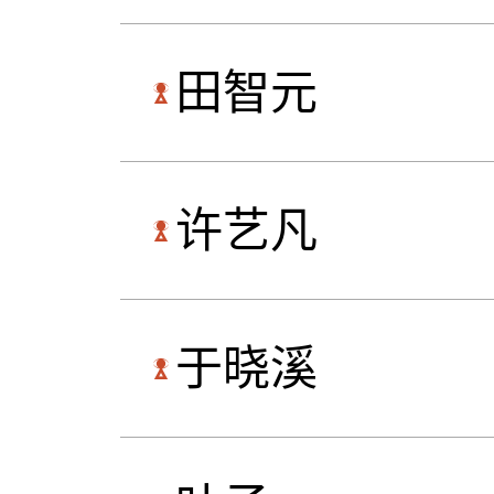
田智元
许艺凡
于晓溪