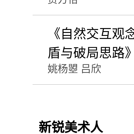
《自然交互观
盾与破局思路
姚杨曌 吕欣
新锐美术人