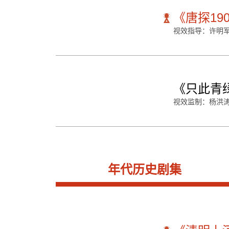
《唐探19
视效指导：许明
《只此青
视效监制：杨洪
年代历史剧集