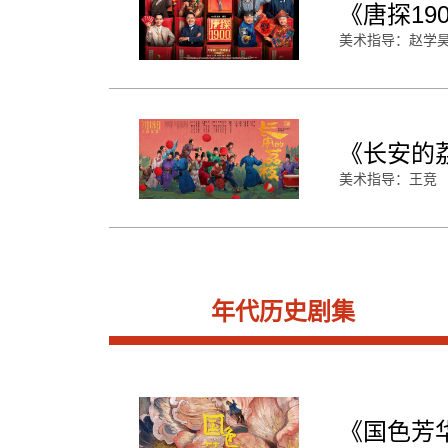
《唐探19
美术指导：赵学
《长安的
美术指导：王竞
年代历史剧集
《国色芳