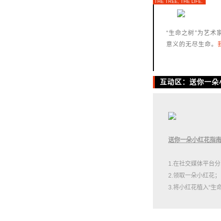
THE TREE, THE LIFE.
“生命之树”为艺
意义的无尽生命。
互动区：送你一朵
送你一朵小红花指
1.在社交媒体平台分
2.领取一朵小红花；
3.将小红花植入“