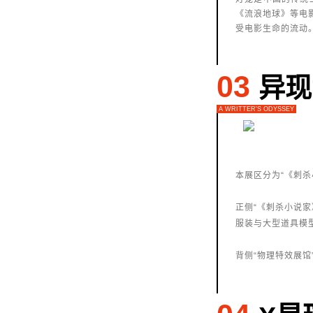
《流浪地球》等电
受电影生命的流动
03
异现
A WRITTER'S ODYSSEY
本展区分为“《刺杀
正侧“《刺杀小说家
服装与大型道具模
背侧“物理特效展