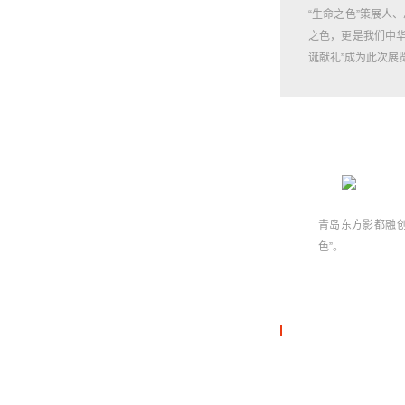
“生命之色”策展人
之色，更是我们中
诞献礼”成为此次展
青岛东方影都融
色”。