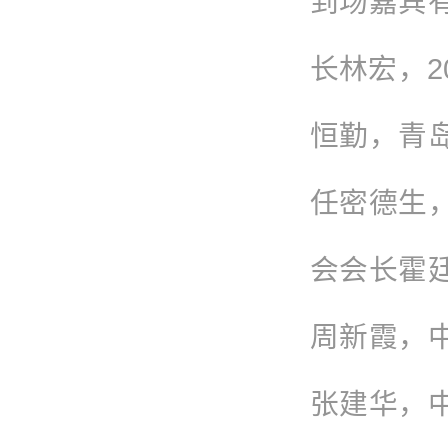
到场嘉宾
长林宏，
恒勤，青
任密德生
会会长霍
周新霞，
张建华，