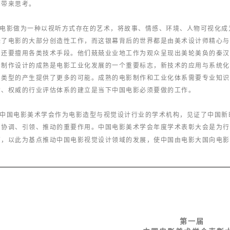
们带来思考。
电影做为一种以视听方式存在的艺术，将故事、情感、环境、人物可视化成
据了电影的大部分创造性工作，而这银幕背后的世界都是由美术设计师精心与
，还要擅用各类技术手段。他们兢兢业业地工作为观众呈现出美轮美奂的秦汉
影制作设计的成熟是电影工业化发展的一个重要标志，新技术的应用与系统化
和类型的产生提供了更多的可能。成熟的电影制作和工业化体系需要专业知识
的、权威的行业评估体系的建立是当下中国电影必须要做的工作。
中国电影美术学会作为电影造型与视觉设计行业的学术机构，见证了中国新
、协调、引领、推动的重要作用。
中国电影美术学会年度学术表彰大会是为行
石，以此为基点推动中国电影视觉设计领域的发展，使中国由电影大国向电影
第一届