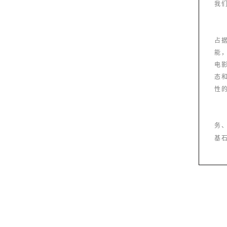
我
占
能
电
态
性
务
基