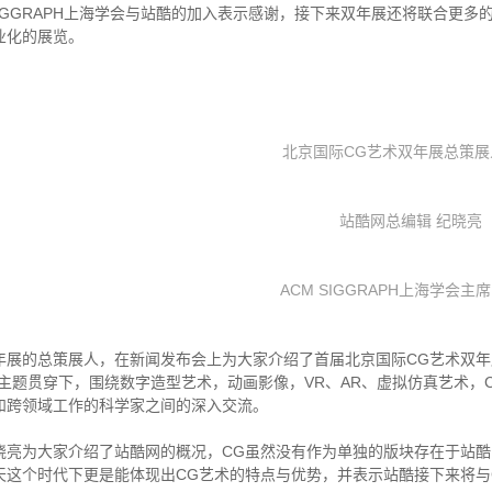
SIGGRAPH上海学会与站酷的加入表示感谢，接下来双年展还将联合更
业化的展览。
北京国际CG艺术双年展总策展
站酷网总编辑 纪晓亮
ACM SIGGRAPH上海学会主
年展的总策展人，在新闻发布会上为大家介绍了首届北京国际CG艺术双年展
主题贯穿下，围绕数字造型艺术，动画影像，VR、AR、虚拟仿真艺术，CG概
和跨领域工作的科学家之间的深入交流。
晓亮为大家介绍了站酷网的概况，CG虽然没有作为单独的版块存在于站酷
天这个时代下更是能体现出CG艺术的特点与优势，并表示站酷接下来将与