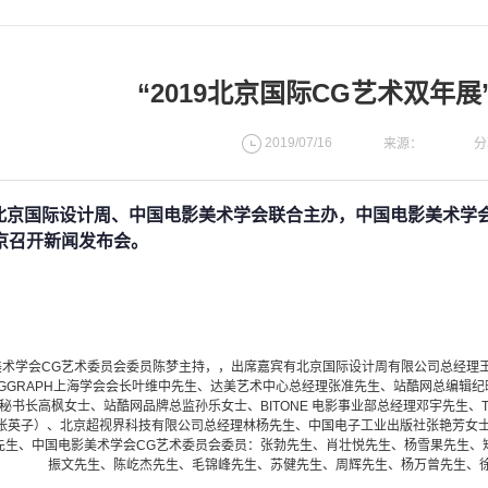
“2019北京国际CG艺术双年
2019/07/16
分
来源：
北京国际设计周、中国电影美术学会联合主办，中国电影美术学会C
京召开新闻发布会。
美术学会
CG艺术委员会委员陈梦主持，，
出席嘉宾有北京国际设计周有限公司总经理
SIGGRAPH上海学会会长叶维中先生、达美艺术中心总经理张准先生、站酷网总编
秘书长高枫女士、站酷网品牌总监孙乐女士、BITONE 电影事业部总经理邓宇先生、Too
张英子）、北京超视界科技有限公司总经理林杨先生、中国电子工业出版社张艳芳女士
先生、中国电影美术学会CG艺术委员会委员：张勃先生、肖壮悦先生、杨雪果先生、
振文先生、陈屹杰先生、毛锦峰先生、苏健先生、周辉先生、杨万曾先生、