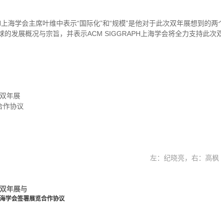
RAPH上海学会主席叶维中表示“国际化”和“规模”是他对于此次双年展想到
在全球的发展概况与宗旨，并表示ACM SIGGRAPH上海学会将全力支
术双年展
合作协议
左：纪晓亮，右：高枫
术双年展与
PH上海学会签署展览合作协议