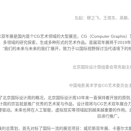
左起：
穆之飞
、
王煜东
、
高枫
双年展是国内首个CG艺术领域的大型展览，CG（Computer Grap
，多领域的研究探索，生成多种形式的艺术作品。首届双年展将于2019年北
“我们的未来与未来的我们”展开，致力于以国际视野探讨当代语境下的
北京国际设计周组委会常务副主
中国电影美术学会CG艺术委员会主
了北京国际设计周的概况，北京国际设计周10年来一直保持着开放的原
计周的宗旨就是推广优秀的艺术家与作品，设计周将与CG艺术双年展合
要驱动。未来也将在人工智能、虚拟现实等领域起到越来越重要的作用。
目进行推广。
展的总策划，首先对标了国际一流的展览项目：威尼斯双年展、卡塞尔文