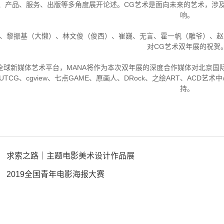
术、产品、服务、出版等多角度展开论述。CG艺术是面向未来的艺术，涉
响。
剑、黎振基（大懒）、林文俊（俊西）、崔巍、无言、霍一帆（雕爷）、赵
对CG艺术双年展的祝贺
A全球新媒体艺术平台，MANA将作为本次双年展的深度合作媒体对北京国
OUTCG、cgview、七点GAME、原画人、DRock、之绘ART、AC
持。
求索之路｜主题电影美术设计作品展
2019全国青年电影海报大赛