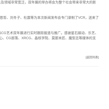
及及领域非常宽泛，双年展的举办将会为整个社会带来非常大的影
恩哲、刘冬子、杜震等为本次新闻发布会专门录制了VCR，送来了
。
际CG艺术双年展进行实时跟踪报道与推广。感谢星石娱动、乐艺、
D艺术中心、CG部落、XRCG、晶核学院、莫那末匠、魔型志等媒体的支
[返回列表]