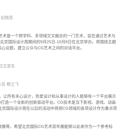
、
纪晓亮
his）艺术是一个跨学科、多领域交叉融合的一门艺术，旨在通过艺术与
京国际设计周期间的9月25日-10月8日在北京举办，将围绕主题
核心议题，建立公众与CG艺术之间的对话平台。
任王昱东
任 穆之飞
则，让所有关心设计，热爱设计和从事设计的人能够有一个平台展示
力打造一个全新的创新驱动平台。CG技术是当下影视、游戏、动画
北京国际设计周在以后的活动中将把CG领域的各项设计作为重点项
献展等，希望北京国际CG艺术双年展能够以此来作为一个参考标