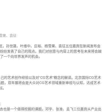
雪果、袁征
览，孙世晟、叶维中、庄裕、杨雪果、袁征五位嘉宾在新闻发布会
位纷纷发表了自己的观点。我们对创意与内容上的思考在未来将会越
来了一个向世界发声的机会。
的艺术创作经验以及对“CG艺术”概念的解读。北京国际CG艺术
话题，双年展将会是大众对CG艺术领域重新审视与认知，达成艺术
标。
飞
中去也是一个值得挖掘的课题。邓宇、张准、孟飞三位嘉宾从产业出