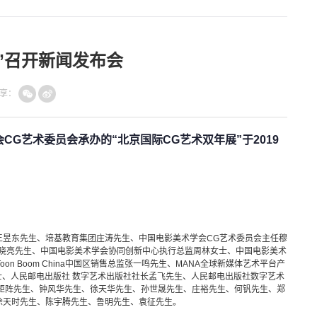
展”召开新闻发布会
享：
G艺术委员会承办的“北京国际CG艺术双年展”于2019
王昱东先生、培基教育集团庄涛先生、中国电影美术学会
CG艺术委员会主任穆
辑纪晓亮先生、中国电影美术学会协同创新中心执行总监周林女士、中国电影美术
n Boom China中国区销售总监张一鸣先生、MANA全球新媒体艺术平台产
、人民邮电出版社 数字艺术出版社社长孟飞先生、人民邮电出版社数字艺术
矩阵先生、钟风华先生、徐天华先生、孙世晟先生、庄裕先生、何钒先生、郑
徐天时先生、陈宇腾先生、鲁明先生、
袁征先生。