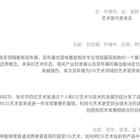
左：叶维中，右：张勃
艺术家代表发言
左起：孙世晟、叶维中、庄裕、杨
很多领域都有双年展，双年展也意味着是相关专业领域最高规格的一个展
的边界概念、未来的艺术形态、相关产业的发展以及双年展的展出板块定
来越强烈，本次双年展为CG艺术领域的艺术家带
钟风华、徐天华四位艺术家通过个人和CG艺术与技术的发展历程分享了自己
的CG艺术家来说是一件非常重要的事情，科技与艺术是受到全球关注的
创造和技术发展相结合的目
左起：邓宇、张准、孟
，将能够使普通消费者更直观的感受CG艺术，如何把CG艺术投射到产品