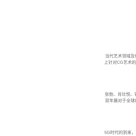
当代艺术领域及
上针对CG艺术
张勃、肖壮悦、
双年展对于全球
5G时代的到来