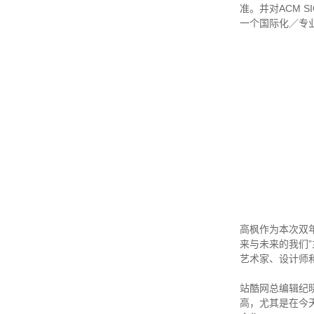
准。并对ACM 
一个国际化／专
高枫作为本次双
来与未来的我们”
艺术家、设计师
站酷网总编辑纪
高，尤其是在今