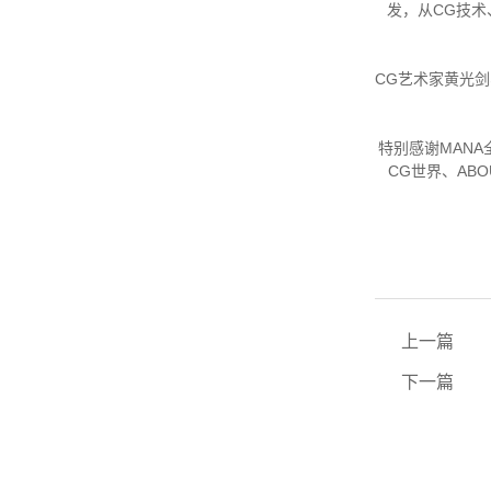
发，从CG技
CG艺术家黄光
特别感谢MAN
CG世界、AB
上一篇
下一篇