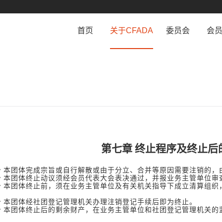
首页
关于CFADA
委员会
会
学会介绍
工作条例
会
学会章程
委员会设置
会
历史沿革
相关规定
会
组织机构
法律顾问团
第七章
终止程序及终止后
条
本团体完成宗旨或自行解散或由于分立、合并等原因需要注销的
条
本团体终止动议须经会员代表大会表决通过，并报业务主管单
条
本团体终止前，须在业务主管单位及有关机关指导下成立清算组织
条
本团体经社团登记管理机关办理注销登记手续后即为终止。
条
本团体终止后的剩余财产，在业务主管单位和社团登记管理机关的