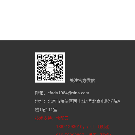
关注官方微信
邮箱：cfada1984@sina.com
地址：北京市海淀区西土城4号北京电影学院A
楼1层111室
技术支持：
快帮云
13621293010，卢工（顾问）