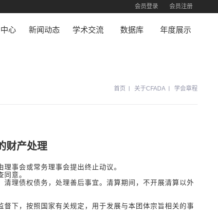
会员登录
会员注册
员中心
新闻动态
学术交流
数据库
年度展示
员注册
新闻动态
合作机构
珍贵照片
荣誉展示
首页
关于CFADA
学会章程
员查询
交流活动
终身成就荣誉
员登录
的财产处理
，由理事会或常务理事会提出终止动议。
位审查同意。
，清理债权债务，处理善后事宜。清算期间，不开展清算以外
监督下，按照国家有关规定，用于发展与本团体宗旨相关的事